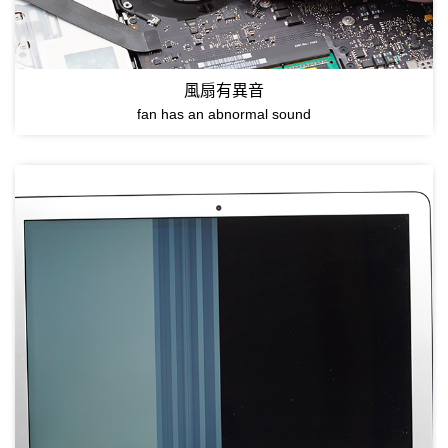
風扇有異音
fan has an abnormal sound